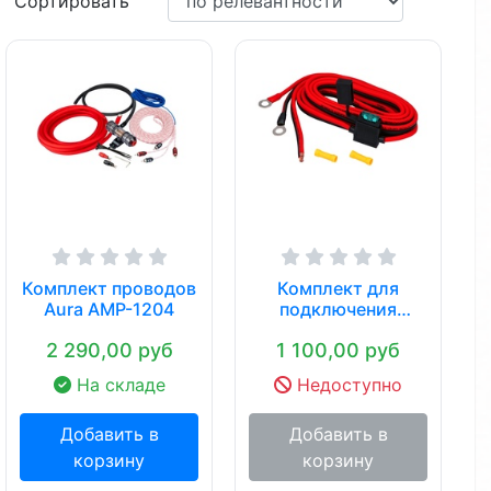
Сортировать
Комплект проводов
Комплект для
Aura AMP-1204
подключения
головных
2 290,00 руб
1 100,00 руб
устройств AurA …
На складе
Недоступно
Добавить в
Добавить в
корзину
корзину