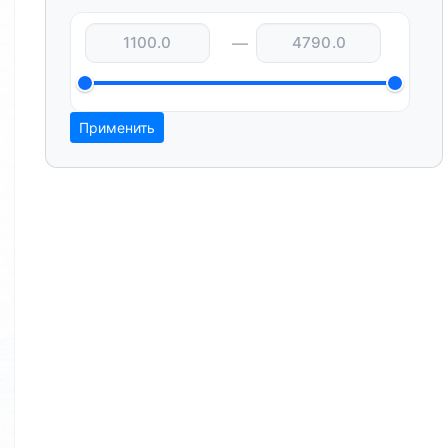
—
Применить