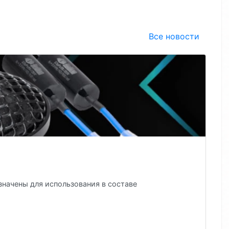
Все новости
 громкие СЧ-динамики с ярким характером
ие СЧ-динамики с ярким характеромНовые середины Avatar — 