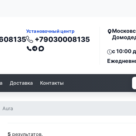
Московск
Установочный центр
Домодедо
608135
+79030008135
c 10:00 
Ежедневн
а
Доставка
Контакты
Aura
5
результатов.